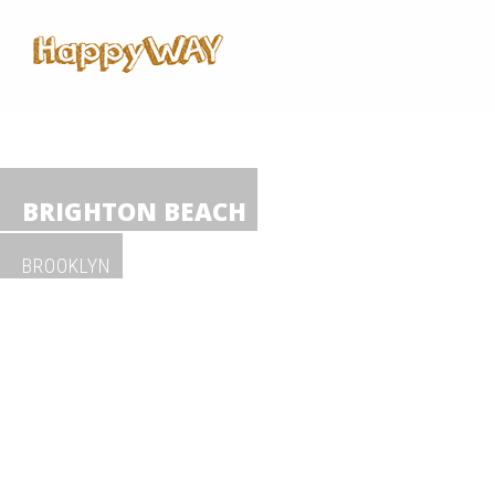
Skip
to
content
BRIGHTON BEACH
BROOKLYN