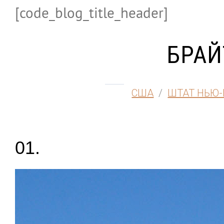
[code_blog_title_header]
БРАЙ
США
/
ШТАТ НЬЮ-
01.