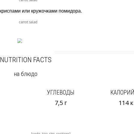
 криспами или кружочками помидора.
NUTRITION FACTS
на блюдо
УГЛЕВОДЫ
КАЛОРИ
7,5 г
114 
[code_kira_site_sections]