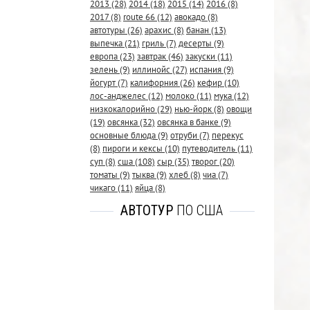
2013
(28)
2014
(18)
2015
(14)
2016
(8)
2017
(8)
route 66
(12)
авокадо
(8)
автотуры
(26)
арахис
(8)
банан
(13)
выпечка
(21)
гриль
(7)
десерты
(9)
европа
(23)
завтрак
(46)
закуски
(11)
зелень
(9)
иллинойс
(27)
испания
(9)
йогурт
(7)
калифорния
(26)
кефир
(10)
лос-анджелес
(12)
молоко
(11)
мука
(12)
низкокалорийно
(29)
нью-йорк
(8)
овощи
(19)
овсянка
(32)
овсянка в банке
(9)
основные блюда
(9)
отруби
(7)
перекус
(8)
пироги и кексы
(10)
путеводитель
(11)
суп
(8)
сша
(108)
сыр
(35)
творог
(20)
томаты
(9)
тыква
(9)
хлеб
(8)
чиа
(7)
чикаго
(11)
яйца
(8)
АВТОТУР
ПО США