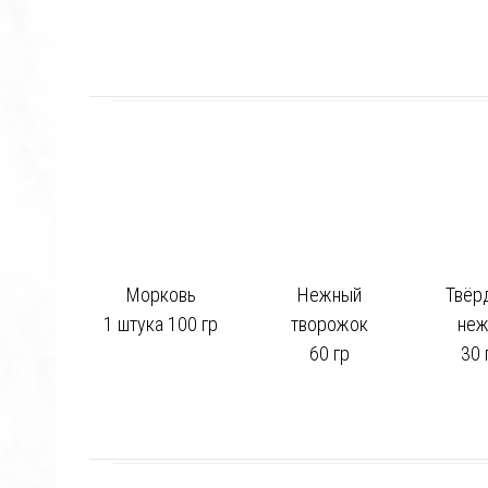
Морковь
Нежный
Твёр
1 штука 100 гр
творожок
неж
60 гр
30