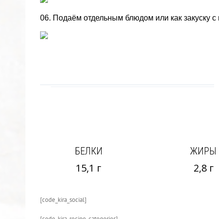
06. Подаём отдельным блюдом или как закуску с
БЕЛКИ
ЖИРЫ
15,1 г
2,8 г
[code_kira_social]
[code_kira_recipe_categories]