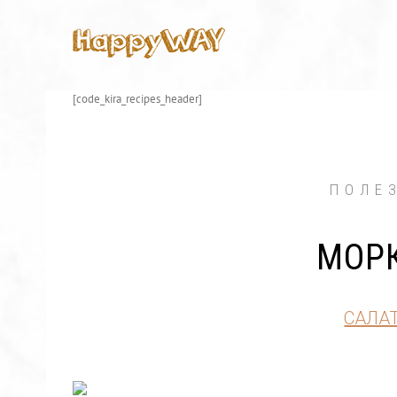
Skip
to
content
[code_kira_recipes_header]
ПОЛЕ
МОР
САЛА