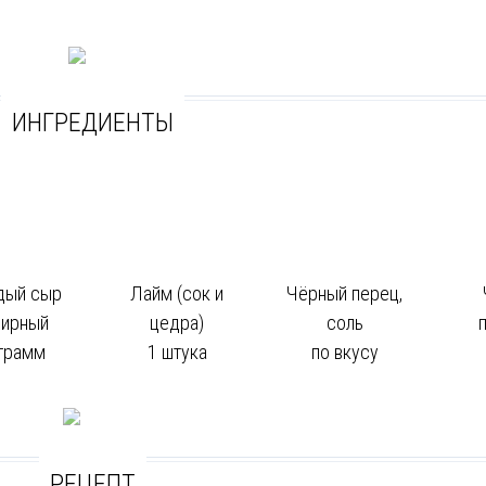
ИНГРЕДИЕНТЫ
дый сыр
Лайм (сок и
Чёрный перец,
ирный
цедра)
соль
 грамм
1 штука
по вкусу
РЕЦЕПТ