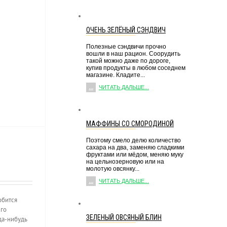
ОЧЕНЬ ЗЕЛЁНЫЙ СЭНДВИЧ
Полезные сэндвичи прочно
вошли в наш рацион. Соорудить
такой можно даже по дороге,
купив продукты в любом соседнем
магазине. Кладите...
...
ЧИТАТЬ ДАЛЬШЕ...
МАФФИНЫ СО СМОРОДИНОЙ
Поэтому смело делю количество
сахара на два, заменяю сладкими
фруктами или мёдом, меняю муку
на цельнозерновую или на
молотую овсянку...
...
ЧИТАТЬ ДАЛЬШЕ...
обится
его
ЗЕЛЕНЫЙ ОВСЯНЫЙ БЛИН
да-нибудь