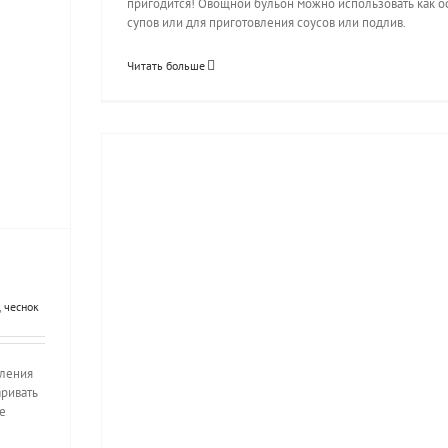
пригодится! Овощной бульон можно использовать как о
супов или для приготовления соусов или подлив.
Читать больше
,
чеснок
вления
аривать
е