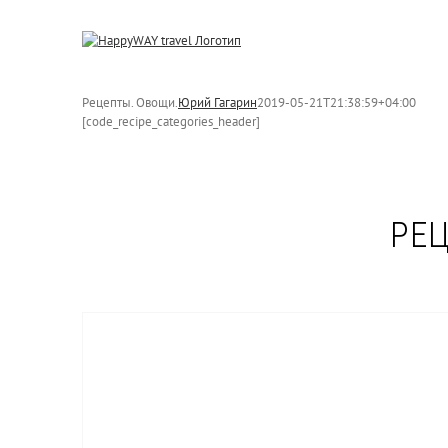
Skip
to
content
Рецепты. Овощи.
Юрий Гагарин
2019-05-21T21:38:59+04:00
[code_recipe_categories_header]
РЕЦ