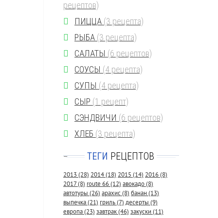
рецептов)
ПИЦЦА
(3 рецепта)
РЫБА
(3 рецепта)
САЛАТЫ
(6 рецептов)
СОУСЫ
(4 рецепта)
СУПЫ
(4 рецепта)
СЫР
(1 рецепт)
СЭНДВИЧИ
(6 рецептов)
ХЛЕБ
(3 рецепта)
ТЕГИ
РЕЦЕПТОВ
—
2013
(28)
2014
(18)
2015
(14)
2016
(8)
2017
(8)
route 66
(12)
авокадо
(8)
автотуры
(26)
арахис
(8)
банан
(13)
выпечка
(21)
гриль
(7)
десерты
(9)
европа
(23)
завтрак
(46)
закуски
(11)