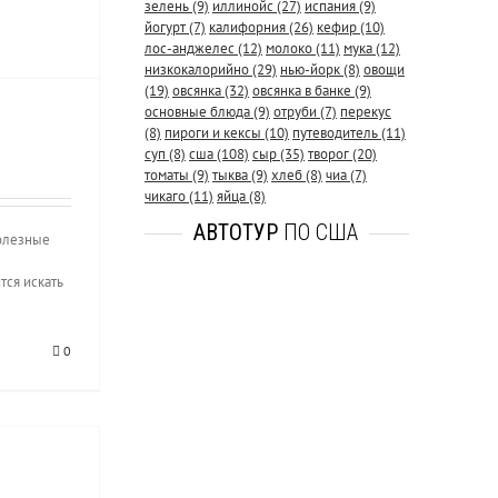
зелень
(9)
иллинойс
(27)
испания
(9)
йогурт
(7)
калифорния
(26)
кефир
(10)
лос-анджелес
(12)
молоко
(11)
мука
(12)
низкокалорийно
(29)
нью-йорк
(8)
овощи
(19)
овсянка
(32)
овсянка в банке
(9)
основные блюда
(9)
отруби
(7)
перекус
(8)
пироги и кексы
(10)
путеводитель
(11)
суп
(8)
сша
(108)
сыр
(35)
творог
(20)
томаты
(9)
тыква
(9)
хлеб
(8)
чиа
(7)
чикаго
(11)
яйца
(8)
АВТОТУР
ПО США
полезные
тся искать
0